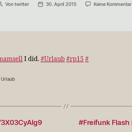
Von
twitter
30. April 2015
Keine Kommentar
Beitragsautor
Veröffentlichungsdatum
mamsell
I did.
#Urlaub
#rp15
#
,
Urlaub
rter
co/3X03CyAIg9
#Freifunk Flash