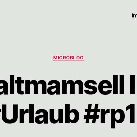
I
Kategorien
MICROBLOG
ltmamsell I 
Urlaub #rp