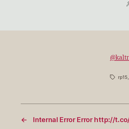
@kalt
rp15
Schlagwö
←
Internal Error Error http://t.