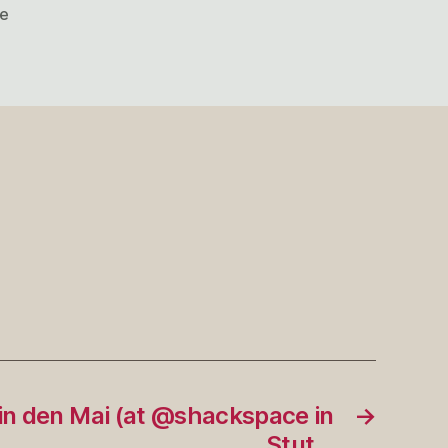
zu
e
@kaltmamsell
I
did.
#Urlaub
#rp15
 in den Mai (at @shackspace in
→
Stut…