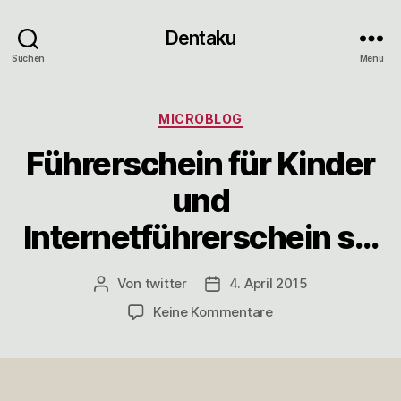
Dentaku
Suchen
Menü
Kategorien
MICROBLOG
Führerschein für Kinder
und
Internetführerschein s…
Von
twitter
4. April 2015
Beitragsautor
Veröffentlichungsdatum
zu
Keine Kommentare
Führerschein
für
Kinder
und