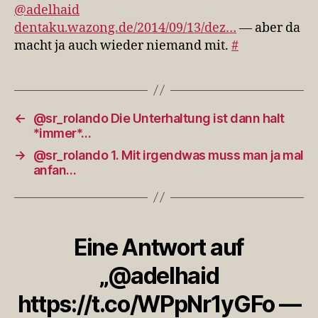
da
@adelhaid
macht…
dentaku.wazong.de/2014/09/13/dez…
— aber da
macht ja auch wieder niemand mit.
#
←
@sr_rolando Die Unterhaltung ist dann halt
*immer*…
→
@sr_rolando 1. Mit irgendwas muss man ja mal
anfan…
Eine Antwort auf
„@adelhaid
https://t.co/WPpNr1yGFo —