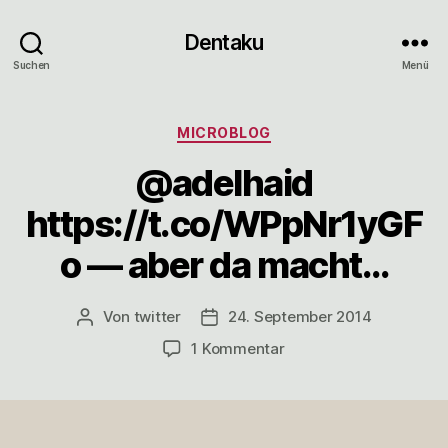
Dentaku
Suchen
Menü
Kategorien
MICROBLOG
@adelhaid
https://t.co/WPpNr1yGF
o — aber da macht…
Von
twitter
24. September 2014
Beitragsautor
Veröffentlichungsdatum
zu
1 Kommentar
@adelhaid
https://t.co/WPpNr1yG
—
aber