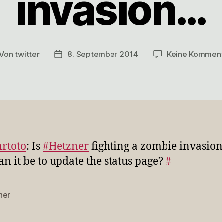
invasion…
Von
twitter
8. September 2014
Keine Kommen
itragsautor
Veröffentlichungsdatum
rtoto
: Is
#Hetzner
fighting a zombie invasio
an it be to update the status page?
#
ner
rter