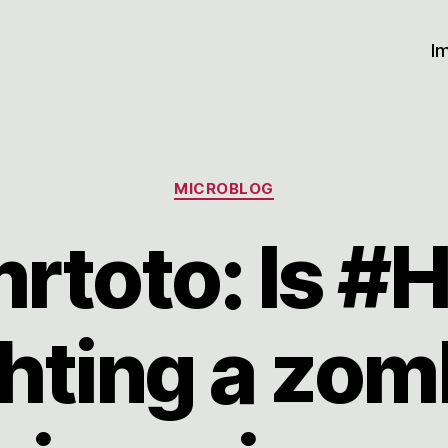
I
Kategorien
MICROBLOG
toto: Is #
ghting a zom