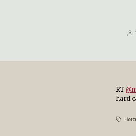
Be
RT
@m
hard c
Hetz
Schlagwö