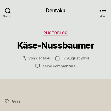
Dentaku
Suchen
Menü
Kategorien
PHOTOBLOG
Käse-Nussbaumer
Von
dentaku
17. August 2014
Beitragsautor
Veröffentlichungsdatum
zu
Keine Kommentare
Käse-
Nussbaumer
Graz
Schlagwörter