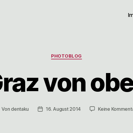
I
Kategorien
PHOTOBLOG
raz von ob
Von
dentaku
16. August 2014
Keine Komment
eitragsautor
Veröffentlichungsdatum