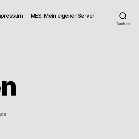
mpressum
MES: Mein eigener Server
Suchen
en
zu
are
Graz
von
oben