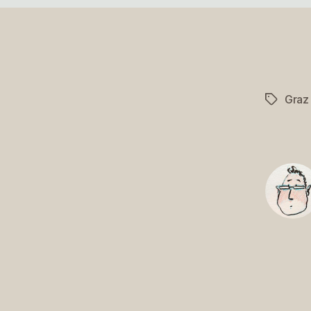
Graz
Schlagwö