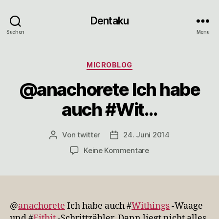
Dentaku
Suchen
Menü
Kategorien
MICROBLOG
@anachorete Ich habe
auch #Wit…
Von
twitter
24. Juni 2014
Beitragsautor
Veröffentlichungsdatum
zu
Keine Kommentare
@anachorete
Ich
habe
auch
#Wit…
@
anachorete
Ich habe auch #
Withings
-Waage
und #
Fitbit
-Schrittzähler. Dann liegt nicht alles