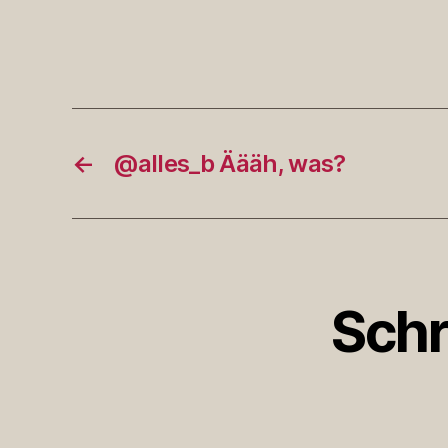
←
@alles_b Äääh, was?
Schr