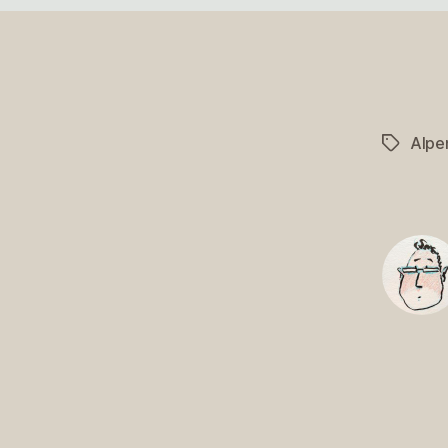
Alpe
Schlagwö