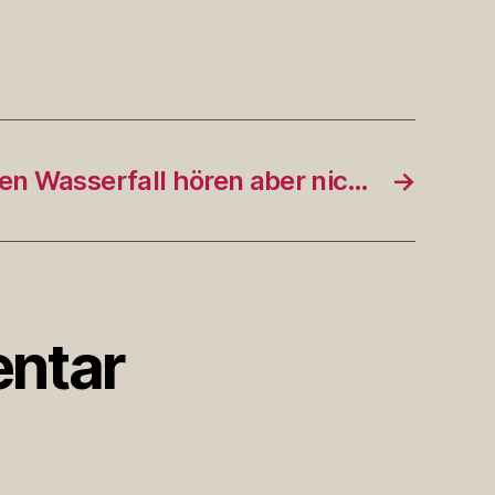
en Wasserfall hören aber nic…
→
ntar