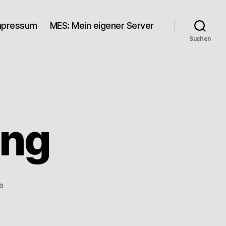
mpressum
MES: Mein eigener Server
Suchen
ung
zu
e
Auf
der
Lichtung