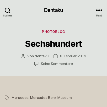
Dentaku
Suchen
Menü
Kategorien
PHOTOBLOG
Sechshundert
Von
dentaku
8. Februar 2014
Beitragsautor
Veröffentlichungsdatum
zu
Keine Kommentare
Sechshundert
Mercedes
,
Mercedes Benz Museum
Schlagwörter