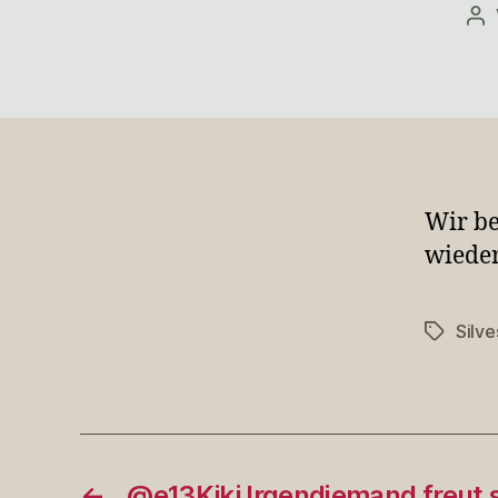
Be
Wir be
wieder
Silve
Schlagwö
←
@e13Kiki Irgendjemand freut 