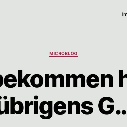
I
Kategorien
MICROBLOG
bekommen 
übrigens G