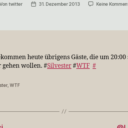
Von
twitter
31. Dezember 2013
Keine Kommen
itragsautor
Veröffentlichungsdatum
kommen heute übrigens Gäste, die um 20:00
 gehen wollen. #
Silvester
#
WTF
#
ster
,
WTF
rter
si…
@Li