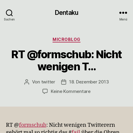
Dentaku
Suchen
Menü
Kategorien
MICROBLOG
RT @formschub: Nicht
wenigen T…
Von
twitter
18. Dezember 2013
Beitragsautor
Veröffentlichungsdatum
zu
Keine Kommentare
RT
@formschub:
Nicht
wenigen
T…
RT @
formschub
: Nicht wenigen Twitterern
gehört mal so richtig das #
fail
über die Ohren