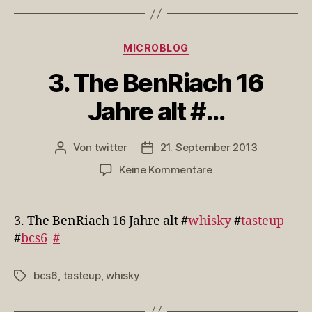
Kategorien
MICROBLOG
3. The BenRiach 16
Jahre alt #…
Von
twitter
21. September 2013
Beitragsautor
Veröffentlichungsdatum
zu
Keine Kommentare
3.
The
BenRiach
3. The BenRiach 16 Jahre alt #
whisky
#
tasteup
16
#
bcs6
#
Jahre
alt
bcs6
,
tasteup
,
whisky
Schlagwörter
#…