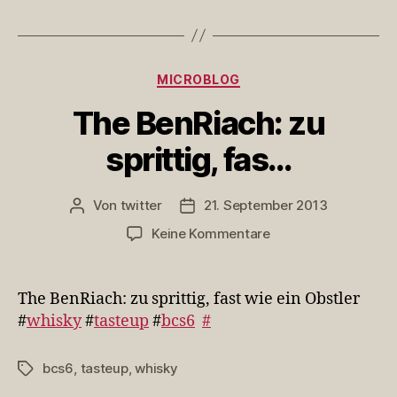
Kategorien
MICROBLOG
The BenRiach: zu
sprittig, fas…
Von
twitter
21. September 2013
Beitragsautor
Veröffentlichungsdatum
zu
Keine Kommentare
The
BenRiach:
zu
The BenRiach: zu sprittig, fast wie ein Obstler
sprittig,
#
whisky
#
tasteup
#
bcs6
#
fas…
bcs6
,
tasteup
,
whisky
Schlagwörter