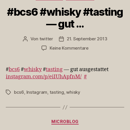
#bcs6 #whisky #tasting
— gut …
Von
twitter
21. September 2013
Beitragsautor
Veröffentlichungsdatum
zu
Keine Kommentare
#bcs6
#whisky
#tasting
#
bcs6
#
whisky
#
tasting
— gut ausgestattet
—
instagram.com/p/eiIUhApfnM/
#
gut
…
bcs6
,
Instagram
,
tasting
,
whisky
Schlagwörter
Kategorien
MICROBLOG