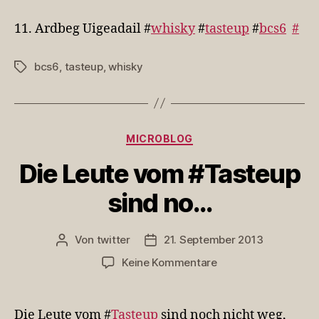
Ardbeg
Uigeadail
11. Ardbeg Uigeadail #
whisky
#
tasteup
#
bcs6
#
#whisky
#…
bcs6
,
tasteup
,
whisky
Schlagwörter
Kategorien
MICROBLOG
Die Leute vom #Tasteup
sind no…
Von
twitter
21. September 2013
Beitragsautor
Veröffentlichungsdatum
zu
Keine Kommentare
Die
Leute
vom
Die Leute vom #
Tasteup
sind noch nicht weg,