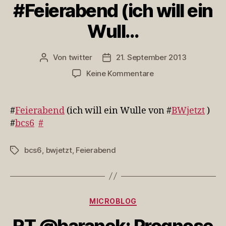
#Feierabend (ich will ein
Wull…
Von
twitter
21. September 2013
Beitragsautor
Veröffentlichungsdatum
zu
Keine Kommentare
#Feierabend
(ich
will
#
Feierabend
(ich will ein Wulle von #
BWjetzt
)
ein
#
bcs6
#
Wull…
bcs6
,
bwjetzt
,
Feierabend
Schlagwörter
Kategorien
MICROBLOG