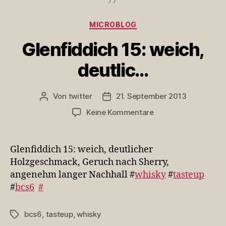
Kategorien
MICROBLOG
Glenfiddich 15: weich,
deutlic…
Von
twitter
21. September 2013
Beitragsautor
Veröffentlichungsdatum
zu
Keine Kommentare
Glenfiddich
15:
weich,
Glenfiddich 15: weich, deutlicher
deutlic…
Holzgeschmack, Geruch nach Sherry,
angenehm langer Nachhall #
whisky
#
tasteup
#
bcs6
#
bcs6
,
tasteup
,
whisky
Schlagwörter