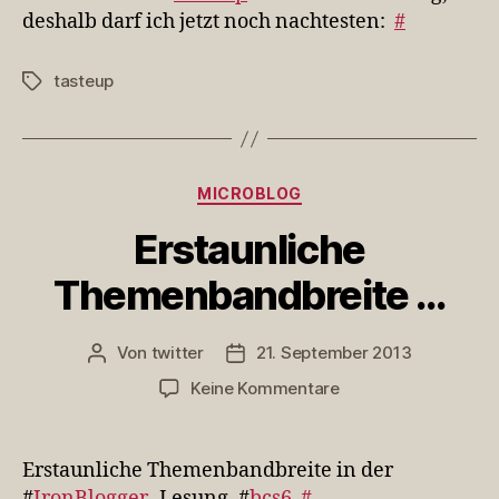
#Tasteup
deshalb darf ich jetzt noch nachtesten:
#
sind
no…
tasteup
Schlagwörter
Kategorien
MICROBLOG
Erstaunliche
Themenbandbreite …
Von
twitter
21. September 2013
Beitragsautor
Veröffentlichungsdatum
zu
Keine Kommentare
Erstaunliche
Themenbandbreite
…
Erstaunliche Themenbandbreite in der
#
IronBlogger
-Lesung. #
bcs6
#