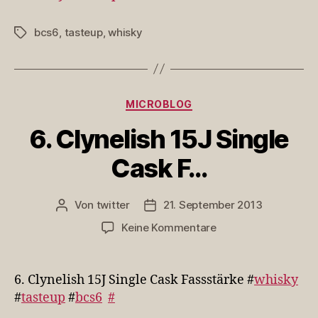
bcs6
,
tasteup
,
whisky
Schlagwörter
Kategorien
MICROBLOG
6. Clynelish 15J Single
Cask F…
Von
twitter
21. September 2013
Beitragsautor
Veröffentlichungsdatum
zu
Keine Kommentare
6.
Clynelish
15J
6. Clynelish 15J Single Cask Fassstärke #
whisky
Single
#
tasteup
#
bcs6
#
Cask