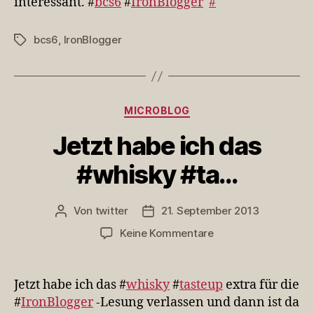
interessant. #
bcs6
#
IronBlogger
#
bcs6
,
IronBlogger
Schlagwörter
Kategorien
MICROBLOG
Jetzt habe ich das
#whisky #ta…
Von
twitter
21. September 2013
Beitragsautor
Veröffentlichungsdatum
zu
Keine Kommentare
Jetzt
habe
ich
Jetzt habe ich das #
whisky
#
tasteup
extra für die
das
#
IronBlogger
-Lesung verlassen und dann ist da
#whisky