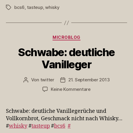
F…
bcs6
,
tasteup
,
whisky
Schlagwörter
Kategorien
MICROBLOG
Schwabe: deutliche
Vanilleger
Von
twitter
21. September 2013
Beitragsautor
Veröffentlichungsdatum
zu
Keine Kommentare
Schwabe:
deutliche
Vanilleger
Schwabe: deutliche Vanillegerüche und
Vollkornbrot, Geschmack nicht nach Whisky…
#
whisky
#
tasteup
#
bcs6
#