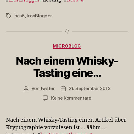
bcs6
,
IronBlogger
Schlagwörter
Kategorien
MICROBLOG
Nach einem Whisky-
Tasting eine…
Von
twitter
21. September 2013
Beitragsautor
Veröffentlichungsdatum
zu
Keine Kommentare
Nach
einem
Whisky-
Nach einem Whisky-Tasting einen Artikel über
Tasting
Kryptographie vorzulesen ist … äähm …
eine…