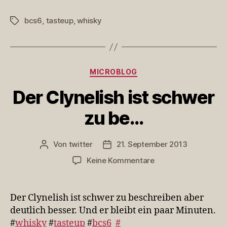
bcs6
,
tasteup
,
whisky
Schlagwörter
Kategorien
MICROBLOG
Der Clynelish ist schwer
zu be…
Von
twitter
21. September 2013
Beitragsautor
Veröffentlichungsdatum
zu
Keine Kommentare
Der
Clynelish
ist
Der Clynelish ist schwer zu beschreiben aber
schwer
deutlich besser. Und er bleibt ein paar Minuten.
zu
#
whisky
#
tasteup
#
bcs6
#
be…