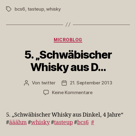
bcs6
,
tasteup
,
whisky
Schlagwörter
Kategorien
MICROBLOG
5. „Schwäbischer
Whisky aus D…
Von
twitter
21. September 2013
Beitragsautor
Veröffentlichungsdatum
zu
Keine Kommentare
5.
„Schwäbischer
Whisky
5. „Schwäbischer Whisky aus Dinkel, 4 Jahre“
aus
#
ääähm
#
whisky
#
tasteup
#
bcs6
#
D…