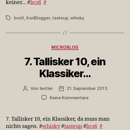
keiner… #
bcs6
#
#ta…
bcs6
,
IronBlogger
,
tasteup
,
whisky
Schlagwörter
Kategorien
MICROBLOG
7. Tallisker 10, ein
Klassiker…
Von
twitter
21. September 2013
Beitragsautor
Veröffentlichungsdatum
zu
Keine Kommentare
7.
Tallisker
10,
7. Tallisker 10, ein Klassiker, da muss man
ein
nichts sagen. #
whisky
#
tasteup
#
bcs6
#
Klassiker…