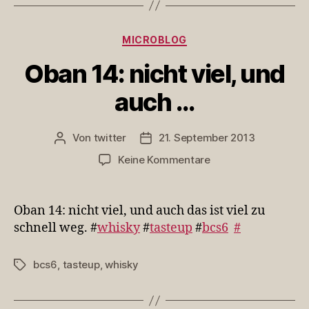
Kategorien
MICROBLOG
Oban 14: nicht viel, und
auch …
Von
twitter
21. September 2013
Beitragsautor
Veröffentlichungsdatum
zu
Keine Kommentare
Oban
14:
nicht
Oban 14: nicht viel, und auch das ist viel zu
viel,
schnell weg. #
whisky
#
tasteup
#
bcs6
#
und
auch
bcs6
,
tasteup
,
whisky
Schlagwörter
…