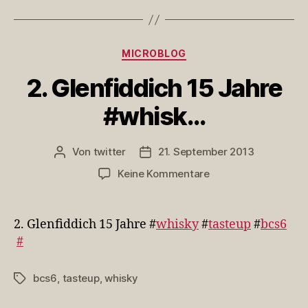
Kategorien
MICROBLOG
2. Glenfiddich 15 Jahre
#whisk…
Von
twitter
21. September 2013
Beitragsautor
Veröffentlichungsdatum
zu
Keine Kommentare
2.
Glenfiddich
15
2. Glenfiddich 15 Jahre #
whisky
#
tasteup
#
bcs6
Jahre
#
#whisk…
bcs6
,
tasteup
,
whisky
Schlagwörter