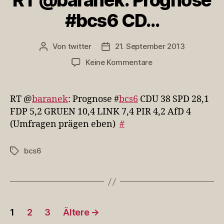
RT @baranek: Prognose
#bcs6 CD…
Von
twitter
21. September 2013
Beitragsautor
Veröffentlichungsdatum
zu
Keine Kommentare
RT
@baranek:
Prognose
RT @
baranek
: Prognose #
bcs6
CDU 38 SPD 28,1
#bcs6
FDP 5,2 GRUEN 10,4 LINK 7,4 PIR 4,2 AfD 4
CD…
(Umfragen prägen eben)
#
bcs6
Schlagwörter
Seitennummerierung
1
2
3
Ältere
→