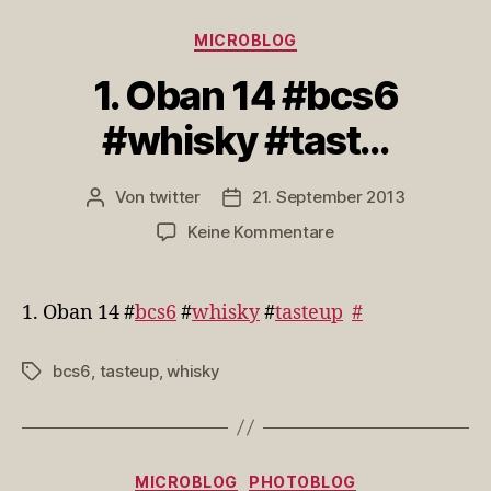
Kategorien
MICROBLOG
1. Oban 14 #bcs6
#whisky #tast…
Von
twitter
21. September 2013
Beitragsautor
Veröffentlichungsdatum
zu
Keine Kommentare
1.
Oban
14
1. Oban 14 #
bcs6
#
whisky
#
tasteup
#
#bcs6
#whisky
bcs6
,
tasteup
,
whisky
Schlagwörter
#tast…
Kategorien
MICROBLOG
PHOTOBLOG