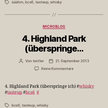
ääähm
,
bcs6
,
tasteup
,
whisky
Schlagwörter
Kategorien
MICROBLOG
4. Highland Park
(überspringe…
Von
twitter
21. September 2013
Beitragsautor
Veröffentlichungsdatum
zu
Keine Kommentare
4.
Highland
Park
4. Highland Park (überspringe ich) #
whisky
(überspringe…
#
tasteup
#
bcs6
#
bcs6
,
tasteup
,
whisky
Schlagwörter