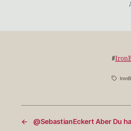
#
Iron
Iron
Schlagwö
←
@SebastianEckert Aber Du h