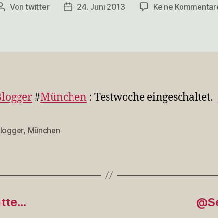
Von
twitter
24. Juni 2013
Keine Kommentar
Beitragsautor
Veröffentlichungsdatum
Blogger
#
München
: Testwoche eingeschaltet.
Blogger
,
München
rter
atte…
@Se