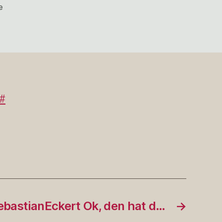
zu
e
#IronBlogger
#München:
Testwo…
#
bastianEckert Ok, den hat d…
→