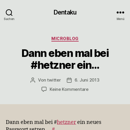
Dentaku
Suchen
Menü
Kategorien
MICROBLOG
Dann eben mal bei
#hetzner ein…
Von
twitter
6. Juni 2013
Beitragsautor
Veröffentlichungsdatum
zu
Keine Kommentare
Dann
eben
mal
bei
#hetzner
Dann eben mal bei #
hetzner
ein neues
ein…
Passwort setzen…
#