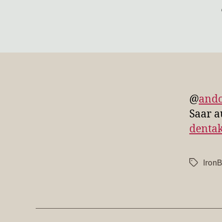
@
and
Saar a
dentak
Iron
Schlagwö