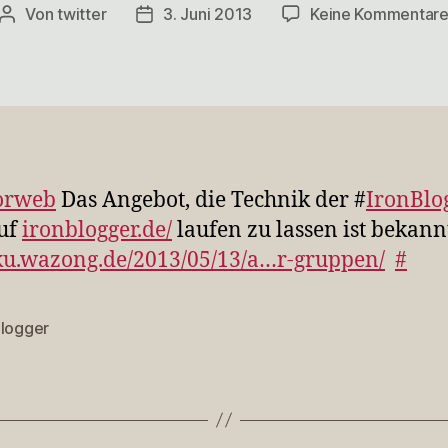
Von
twitter
3. Juni 2013
Keine Kommentar
Beitragsautor
Veröffentlichungsdatum
orweb
Das Angebot, die Technik der #
IronBlo
uf
ironblogger.de/
laufen zu lassen ist bekan
u.wazong.de/2013/05/13/a…r-gruppen/
#
Blogger
rter