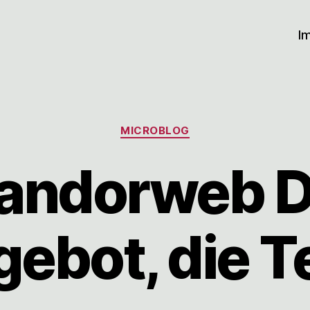
I
Kategorien
MICROBLOG
andorweb D
ebot, die 