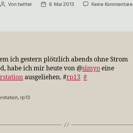
Von
twitter
8. Mai 2013
Keine Kommentare
Beitragsautor
Veröffentlichungsdatum
m ich gestern plötzlich abends ohne Strom
d, habe ich mir heute von @
simyo
eine
rstation
ausgeliehen. #
rp13
#
rstation
,
rp13
rter