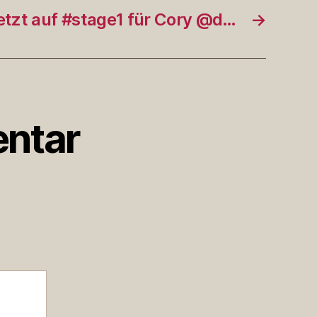
etzt auf #stage1 für Cory @d…
→
ntar