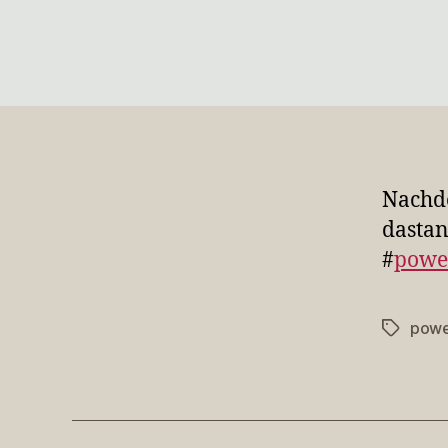
Nachde
dastan
#
powe
powe
Schlagwö