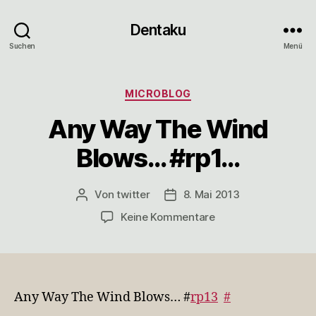
Dentaku
Suchen
Menü
Kategorien
MICROBLOG
Any Way The Wind
Blows… #rp1…
Von
twitter
8. Mai 2013
Beitragsautor
Veröffentlichungsdatum
zu
Keine Kommentare
Any
Way
The
Wind
Blows…
Any Way The Wind Blows… #
rp13
#
#rp1…