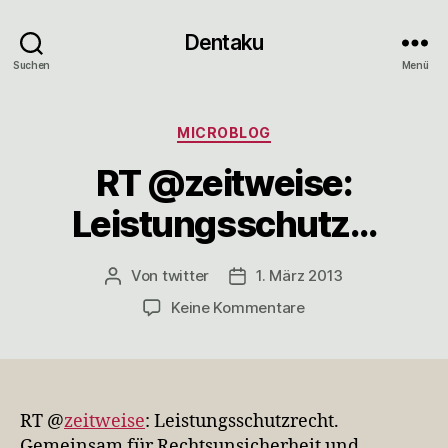
Dentaku
Suchen
Menü
Kategorien
MICROBLOG
RT @zeitweise:
Leistungsschutz…
Von
twitter
1. März 2013
Beitragsautor
Veröffentlichungsdatum
zu
Keine Kommentare
RT
@zeitweise:
Leistungsschutz…
RT @
zeitweise
: Leistungsschutzrecht.
Gemeinsam für Rechtsunsicherheit und