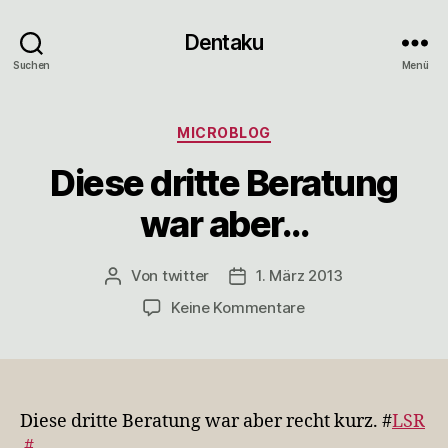
Dentaku
Suchen
Menü
Kategorien
MICROBLOG
Diese dritte Beratung
war aber…
Von
twitter
1. März 2013
Beitragsautor
Veröffentlichungsdatum
zu
Keine Kommentare
Diese
dritte
Beratung
war
aber…
Diese dritte Beratung war aber recht kurz. #
LSR
#