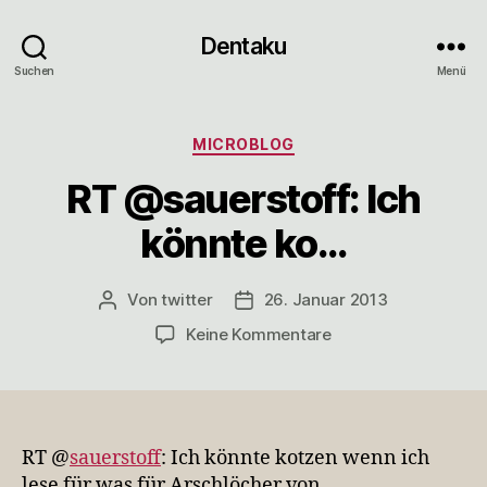
Dentaku
Suchen
Menü
Kategorien
MICROBLOG
RT @sauerstoff: Ich
könnte ko…
Von
twitter
26. Januar 2013
Beitragsautor
Veröffentlichungsdatum
zu
Keine Kommentare
RT
@sauerstoff:
Ich
könnte
ko…
RT @
sauerstoff
: Ich könnte kotzen wenn ich
lese für was für Arschlöcher von