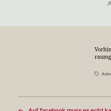
Vorhin
raumgr
Auts
Schlagwö
←
Auf facebook muss es echt k