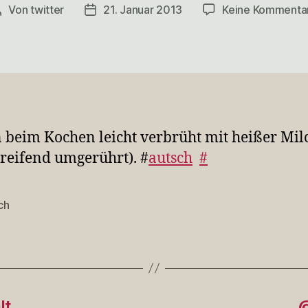
Von
twitter
21. Januar 2013
Keine Kommenta
Beitragsautor
Veröffentlichungsdatum
 beim Kochen leicht verbrüht mit heißer Mil
eifend umgerührt). #
autsch
#
ch
rter
alt…
@