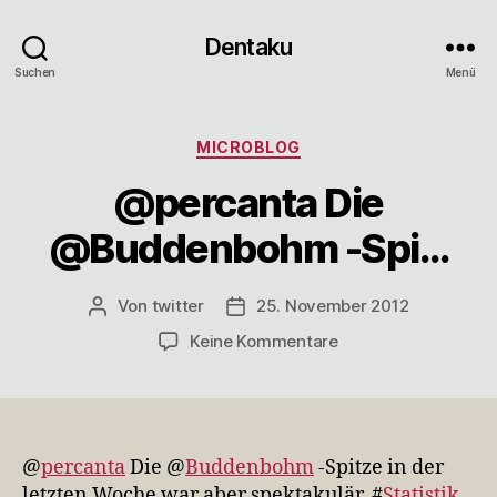
Dentaku
Suchen
Menü
Kategorien
MICROBLOG
@percanta Die
@Buddenbohm -Spi…
Von
twitter
25. November 2012
Beitragsautor
Veröffentlichungsdatum
zu
Keine Kommentare
@percanta
Die
@Buddenbohm
-
Spi…
@
percanta
Die @
Buddenbohm
-Spitze in der
letzten Woche war aber spektakulär. #
Statistik