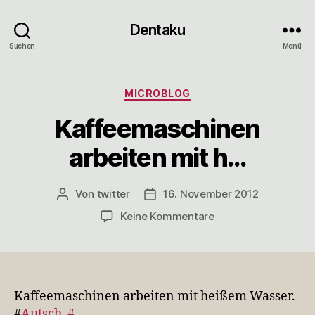
Dentaku
Suchen
Menü
Kategorien
MICROBLOG
Kaffeemaschinen
arbeiten mit h…
Von
twitter
16. November 2012
Beitragsautor
Veröffentlichungsdatum
zu
Keine Kommentare
Kaffeemaschinen
arbeiten
mit
h…
Kaffeemaschinen arbeiten mit heißem Wasser.
#
Autsch
#