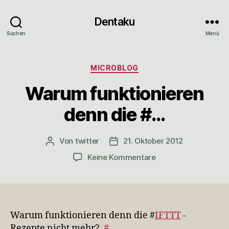
Dentaku
Suchen
Menü
Kategorien
MICROBLOG
Warum funktionieren
denn die #…
Von
twitter
21. Oktober 2012
Beitragsautor
Veröffentlichungsdatum
zu
Keine Kommentare
Warum
funktionieren
denn
die
#…
Warum funktionieren denn die #
IFTTT
-
Rezepte nicht mehr?
#