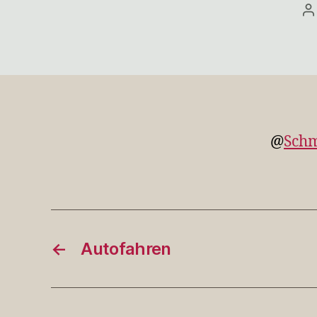
B
@
Schm
←
Autofahren