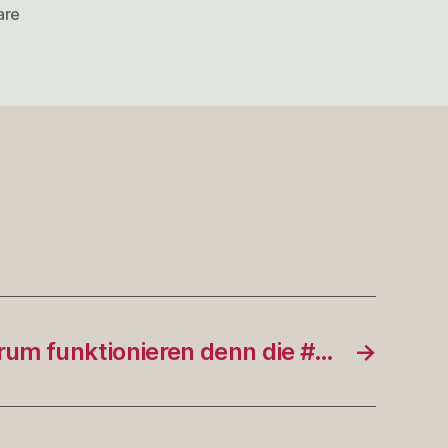
zu
are
@Schmidtlepp
Schuhuuuu!
um funktionieren denn die #…
→