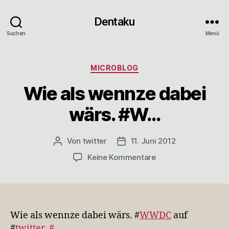
Dentaku
Suchen
Menü
Kategorien
MICROBLOG
Wie als wennze dabei
wärs. #W…
Von
twitter
11. Juni 2012
Beitragsautor
Veröffentlichungsdatum
zu
Keine Kommentare
Wie
als
wennze
dabei
wärs.
Wie als wennze dabei wärs. #
WWDC
auf
#W…
#
twitter
#