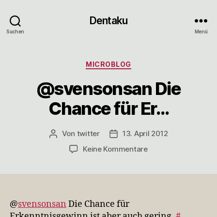
Dentaku
Suchen
Menü
Kategorien
MICROBLOG
@svensonsan Die
Chance für Er…
Von
twitter
13. April 2012
Beitragsautor
Veröffentlichungsdatum
zu
Keine Kommentare
@svensonsan
Die
Chance
für
Er…
@
svensonsan
Die Chance für
Erkenntnisgewinn ist aber auch gering.
#