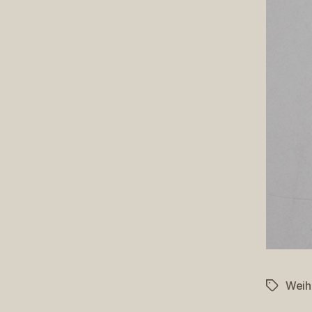
Weih
Schlagwö