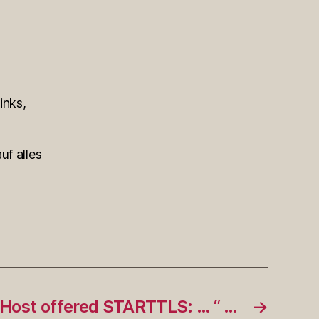
inks,
uf alles
„Host offered STARTTLS: … “ …
→