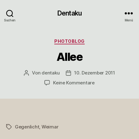
Dentaku
Suchen
Menü
Kategorien
PHOTOBLOG
Allee
Von
dentaku
10. Dezember 2011
Beitragsautor
Veröffentlichungsdatum
zu
Keine Kommentare
Allee
Gegenlicht
,
Weimar
Schlagwörter