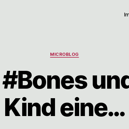
I
Kategorien
MICROBLOG
t #Bones un
Kind eine…