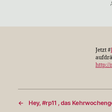
Jetzt #
aufdrä
http:/
←
Hey, #rp11 , das Kehrwochen