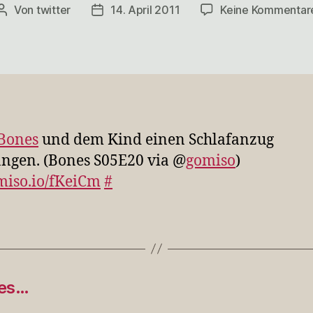
Von
twitter
14. April 2011
Keine Kommentar
Beitragsautor
Veröffentlichungsdatum
Bones
und dem Kind einen Schlafanzug
ngen. (Bones S05E20 via @
gomiso
)
/miso.io/fKeiCm
#
ges…