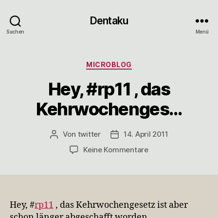
Dentaku
Suchen
Menü
Kategorien
MICROBLOG
Hey, #rp11 , das
Kehrwochenges…
Von
twitter
14. April 2011
Beitragsautor
Veröffentlichungsdatum
zu
Keine Kommentare
Hey,
#rp11
,
das
Kehrwochenges…
Hey, #
rp11
, das Kehrwochengesetz ist aber
schon länger abgeschafft worden.