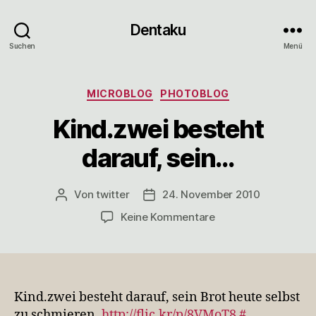
Dentaku
Suchen
Menü
Kategorien
MICROBLOG
PHOTOBLOG
Kind.zwei besteht
darauf, sein…
Von
twitter
24. November 2010
Beitragsautor
Veröffentlichungsdatum
zu
Keine Kommentare
Kind.zwei
besteht
darauf,
sein…
Kind.zwei besteht darauf, sein Brot heute selbst
zu schmieren.
http://flic.kr/p/8VMoT8
#