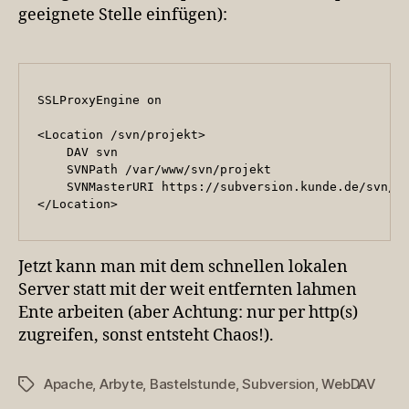
geeignete Stelle einfügen):
SSLProxyEngine on

<Location /svn/projekt>

    DAV svn

    SVNPath /var/www/svn/projekt

    SVNMasterURI https://subversion.kunde.de/svn/pr
</Location>
Jetzt kann man mit dem schnellen lokalen
Server statt mit der weit entfernten lahmen
Ente arbeiten (aber Achtung: nur per http(s)
zugreifen, sonst entsteht Chaos!).
Apache
,
Arbyte
,
Bastelstunde
,
Subversion
,
WebDAV
Schlagwörter