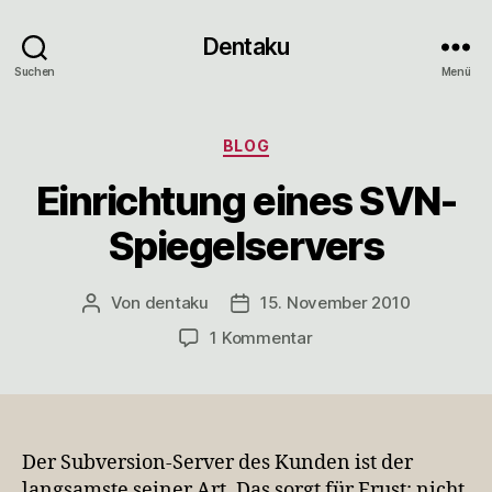
Dentaku
Suchen
Menü
Kategorien
BLOG
Einrichtung eines SVN-
Spiegelservers
Von
dentaku
15. November 2010
Beitragsautor
Veröffentlichungsdatum
zu
1 Kommentar
Einrichtung
eines
SVN-
Spiegelservers
Der Subversion-Server des Kunden ist der
langsamste seiner Art. Das sorgt für Frust; nicht