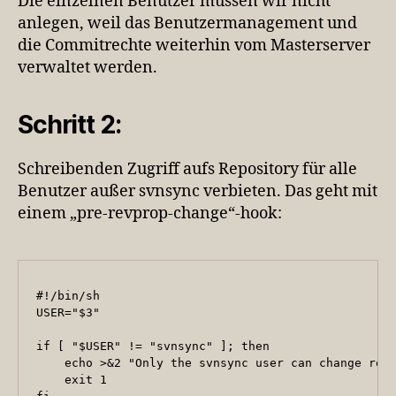
Die einzelnen Benutzer müssen wir nicht
anlegen, weil das Benutzermanagement und
die Commitrechte weiterhin vom Masterserver
verwaltet werden.
Schritt 2:
Schreibenden Zugriff aufs Repository für alle
Benutzer außer svnsync verbieten. Das geht mit
einem „pre-revprop-change“-hook:
#!/bin/sh

USER="$3"

if [ "$USER" != "svnsync" ]; then

    echo >&2 "Only the svnsync user can change revp
    exit 1
