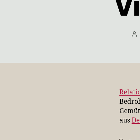
Vi
Be
Relati
Bedroh
Gemütl
aus
De