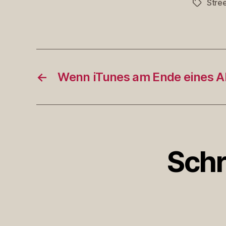
Stre
Schlagwö
←
Wenn iTunes am Ende eines 
Schr