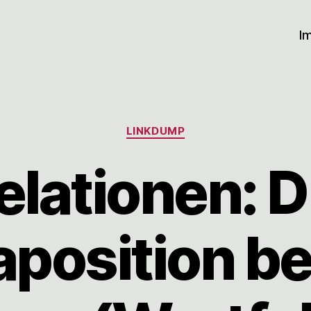
I
Kategorien
LINKDUMP
elationen: D
position bei