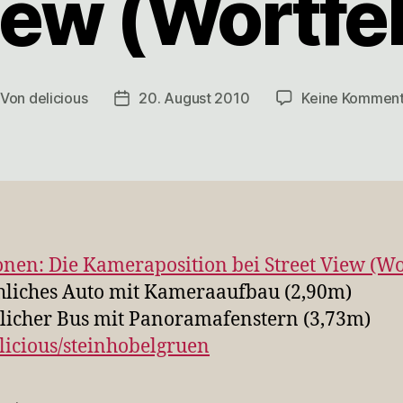
ew (Wortfe
Von
delicious
20. August 2010
Keine Kommen
itragsautor
Veröffentlichungsdatum
onen: Die Kameraposition bei Street View (Wo
liches Auto mit Kameraaufbau (2,90m)
icher Bus mit Panoramafenstern (3,73m)
licious/steinhobelgruen