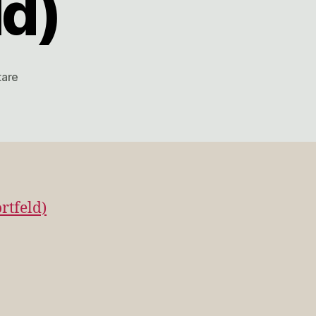
ld)
zu
tare
Relationen:
Die
Kameraposition
bei
Street
View
(Wortfeld)
rtfeld)