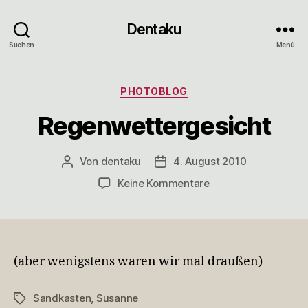
Dentaku
Suchen
Menü
Kategorien
PHOTOBLOG
Regenwettergesicht
Von
dentaku
4. August 2010
Beitragsautor
Veröffentlichungsdatum
zu
Keine Kommentare
Regenwettergesich
(aber wenigstens waren wir mal draußen)
Sandkasten
,
Susanne
Schlagwörter