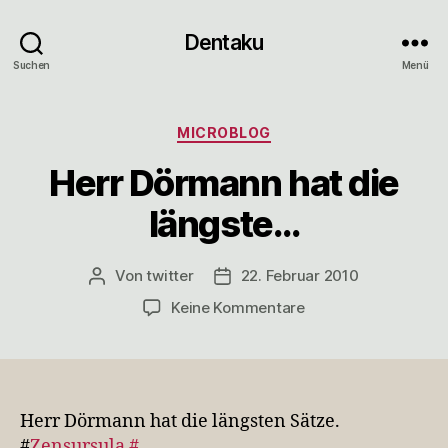
Dentaku
Suchen
Menü
Kategorien
MICROBLOG
Herr Dörmann hat die
längste…
Von
twitter
22. Februar 2010
Beitragsautor
Veröffentlichungsdatum
zu
Keine Kommentare
Herr
Dörmann
hat
die
längste…
Herr Dörmann hat die längsten Sätze.
#
Zensursula
#