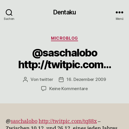
Dentaku
Suchen
Menü
Kategorien
MICROBLOG
@saschalobo
http://twitpic.com…
Von
twitter
16. Dezember 2009
Beitragsautor
Veröffentlichungsdatum
zu
Keine Kommentare
@saschalobo
http://twitpic.com…
@
saschalobo
http://twitpic.com/tq88x
–
Zwischen 10.12. und 26.12. eines jeden Jahres