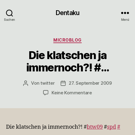
Dentaku
Suchen
Menü
Kategorien
MICROBLOG
Die klatschen ja
immernoch?! #…
Von
twitter
27. September 2009
Beitragsautor
Veröffentlichungsdatum
zu
Keine Kommentare
Die
klatschen
ja
immernoch?!
#…
Die klatschen ja immernoch?! #
btw09
#
spd
#