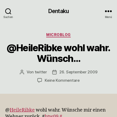
Dentaku
Suchen
Menü
Kategorien
MICROBLOG
@HeileRibke wohl wahr.
Wünsch…
Von
twitter
26. September 2009
Beitragsautor
Veröffentlichungsdatum
zu
Keine Kommentare
@HeileRibke
wohl
wahr.
Wünsch…
@
HeileRibke
wohl wahr. Wünsche mir einen
Wehner zurück. #
btw09
#