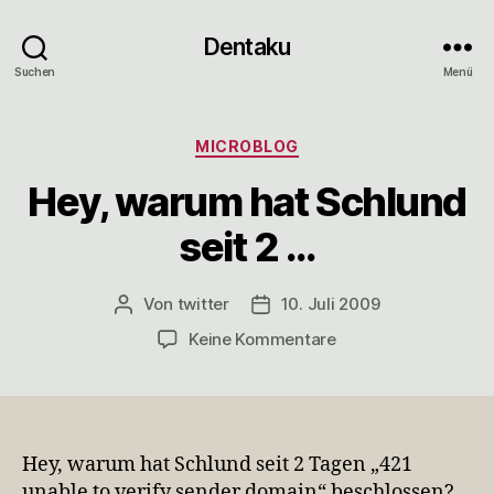
Dentaku
Suchen
Menü
Kategorien
MICROBLOG
Hey, warum hat Schlund
seit 2 …
Von
twitter
10. Juli 2009
Beitragsautor
Veröffentlichungsdatum
zu
Keine Kommentare
Hey,
warum
hat
Schlund
seit
Hey, warum hat Schlund seit 2 Tagen „421
2
unable to verify sender domain“ beschlossen?