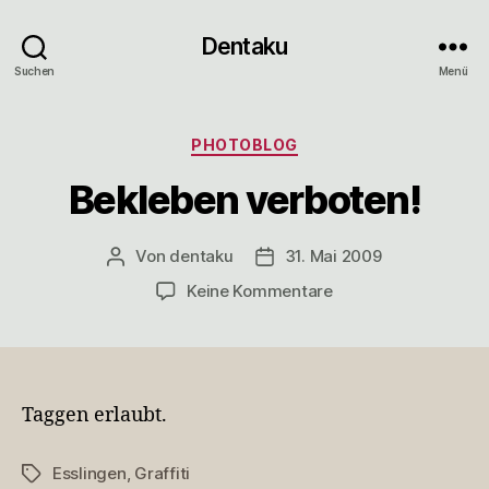
Dentaku
Suchen
Menü
Kategorien
PHOTOBLOG
Bekleben verboten!
Von
dentaku
31. Mai 2009
Beitragsautor
Veröffentlichungsdatum
zu
Keine Kommentare
Bekleben
verboten!
Taggen erlaubt.
Esslingen
,
Graffiti
Schlagwörter