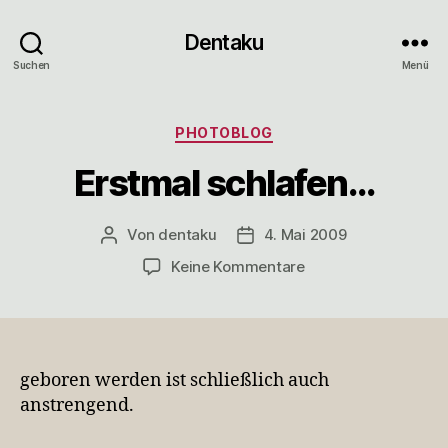
Dentaku
Suchen
Menü
Kategorien
PHOTOBLOG
Erstmal schlafen…
Von
dentaku
4. Mai 2009
Beitragsautor
Veröffentlichungsdatum
zu
Keine Kommentare
Erstmal
schlafen…
geboren werden ist schließlich auch
anstrengend.