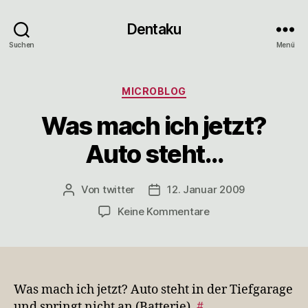
Dentaku
Suchen
Menü
Kategorien
MICROBLOG
Was mach ich jetzt?
Auto steht…
Von
twitter
12. Januar 2009
Beitragsautor
Veröffentlichungsdatum
zu
Keine Kommentare
Was
mach
ich
jetzt?
Auto
Was mach ich jetzt? Auto steht in der Tiefgarage
steht…
und springt nicht an (Batterie).
#