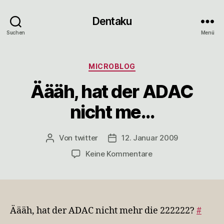
Dentaku
Suchen
Menü
Kategorien
MICROBLOG
Äääh, hat der ADAC
nicht me…
Von
twitter
12. Januar 2009
Beitragsautor
Veröffentlichungsdatum
zu
Keine Kommentare
Äääh,
hat
der
ADAC
nicht
Äääh, hat der ADAC nicht mehr die 222222?
#
me…