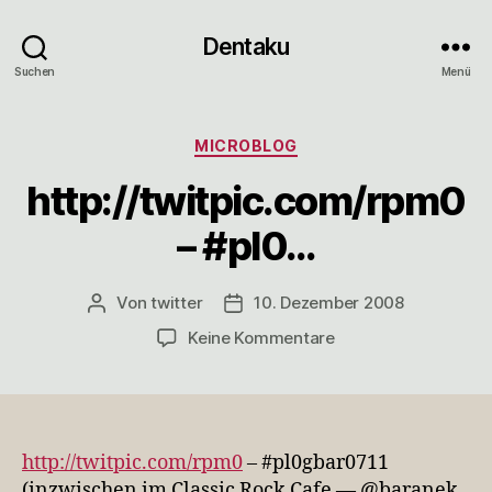
Dentaku
Suchen
Menü
Kategorien
MICROBLOG
http://twitpic.com/rpm0
– #pl0…
Von
twitter
10. Dezember 2008
Beitragsautor
Veröffentlichungsdatum
zu
Keine Kommentare
http://twitpic.com/
–
#pl0…
http://twitpic.com/rpm0
– #pl0gbar0711
(inzwischen im Classic Rock Cafe — @baranek