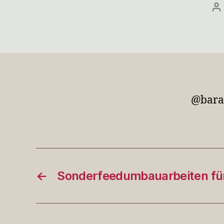
Be
@baran
←
Sonderfeedumbauarbeiten f