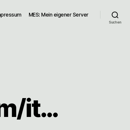
mpressum
MES: Mein eigener Server
Suchen
om/it…