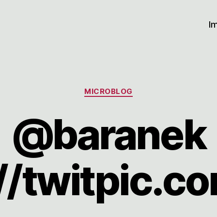
I
Kategorien
MICROBLOG
@baranek
//twitpic.c