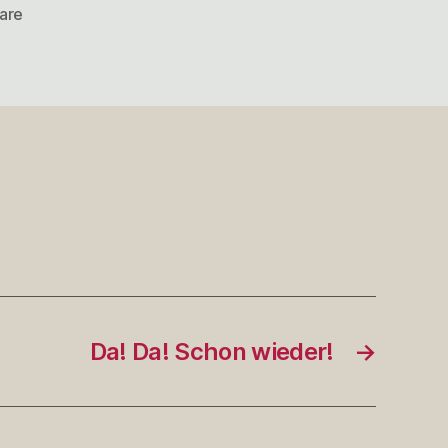
zu
are
@baranek
http://twitpic.com/it…
Da! Da! Schon wieder!
→