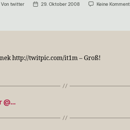
Von
twitter
29. Oktober 2008
Keine Komment
itragsautor
Veröffentlichungsdatum
ek http://twitpic.com/it1m – Groß!
ür @…