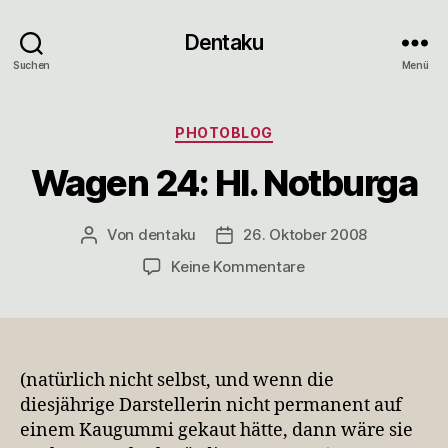
Dentaku
Suchen
Menü
Kategorien
PHOTOBLOG
Wagen 24: Hl. Notburga
Von
dentaku
26. Oktober 2008
Beitragsautor
Veröffentlichungsdatum
zu
Keine Kommentare
Wagen
24:
Hl.
Notburga
(natürlich nicht selbst, und wenn die
diesjährige Darstellerin nicht permanent auf
einem Kaugummi gekaut hätte, dann wäre sie