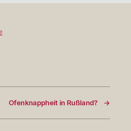
12-
04
e
Ofenknappheit in Rußland?
→