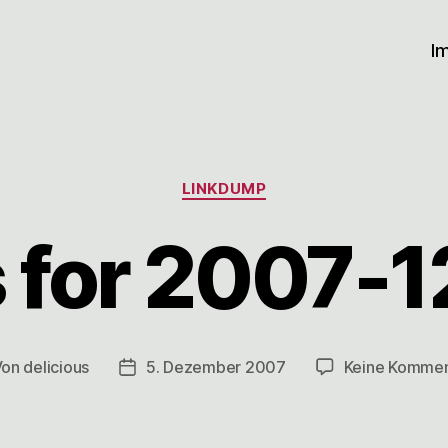
I
Kategorien
LINKDUMP
s for 2007-
Von
delicious
5. Dezember 2007
Keine Kommen
tragsautor
Veröffentlichungsdatum