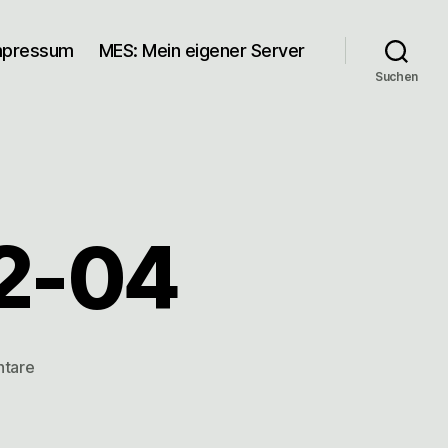
mpressum
MES: Mein eigener Server
Suchen
12-04
zu
tare
links
for
2007-