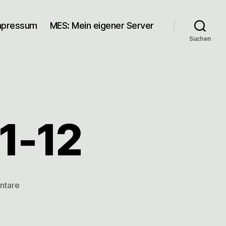
mpressum
MES: Mein eigener Server
Suchen
11-12
zu
ntare
links
for
2007-