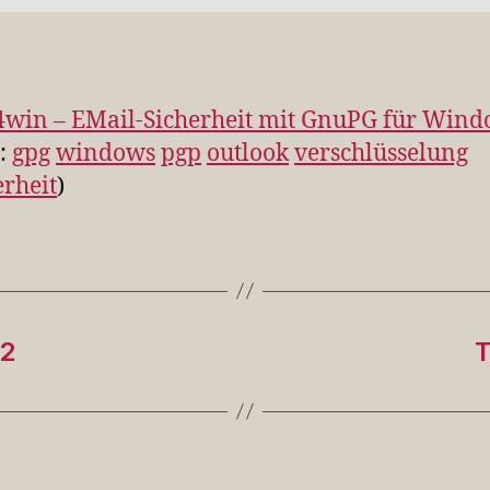
win – EMail-Sicherheit mit GnuPG für Win
s:
gpg
windows
pgp
outlook
verschlüsselung
erheit
)
12
T