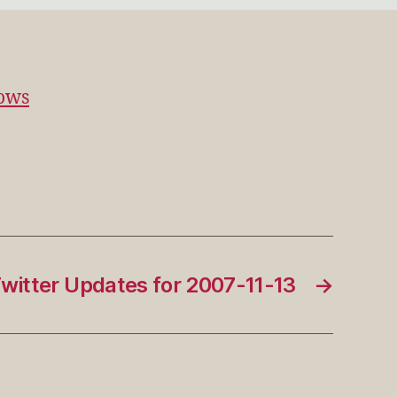
11-
12
dows
witter Updates for 2007-11-13
→