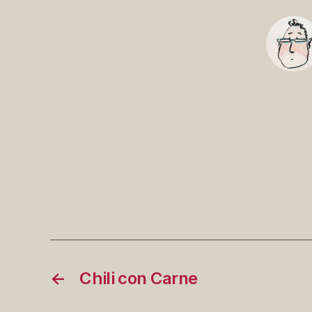
←
Chili con Carne