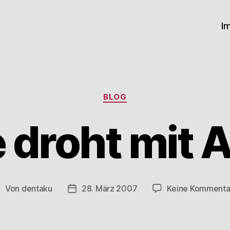
I
Kategorien
BLOG
 droht mit A
Von
dentaku
28. März 2007
Keine Kommenta
eitragsautor
Veröffentlichungsdatum