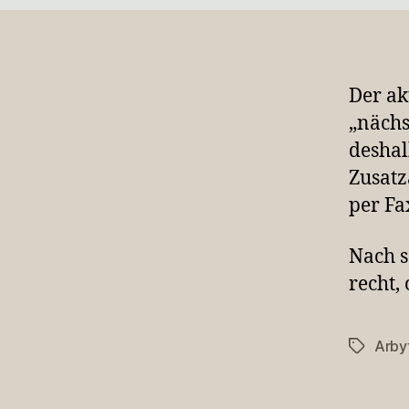
Der ak
„nächs
desha
Zusatz
per Fa
Nach s
recht,
Arby
Schlagwö