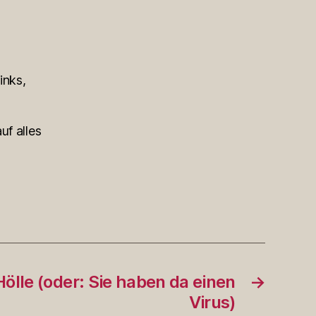
inks,
uf alles
ölle (oder: Sie haben da einen
→
Virus)