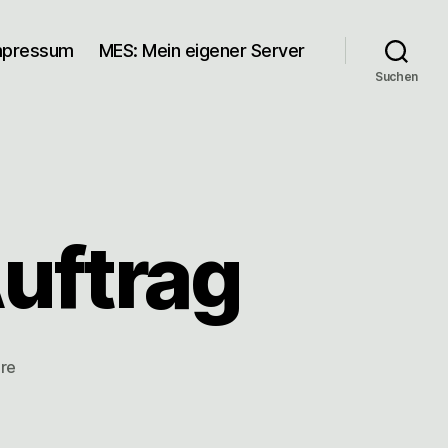
mpressum
MES: Mein eigener Server
Suchen
uftrag
zu
re
Kunde
droht
mit